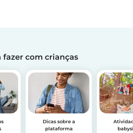
ra fazer com crianças
os
Dicas sobre a
Ativida
s
plataforma
babysi