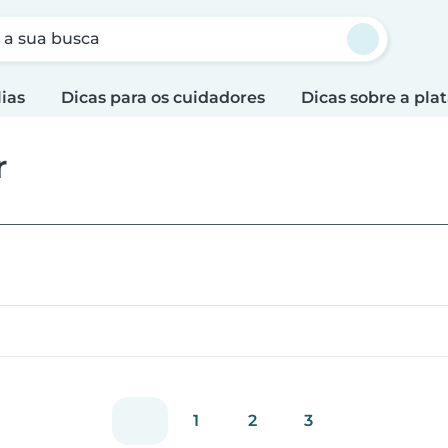
a sua busca
lias
Dicas para os cuidadores
Dicas sobre a pla
r
1
2
3