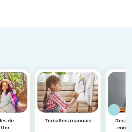
des de
Trabalhos manuais
Receit
tter
com o