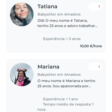
Tatiana
1
Babysitter em Amadora
Olá! O meu nome é Tatiana,
tenho 23 anos e adoro trabalhar
com crianças. Sou uma pessoa
calma, responsável e atenta,
Experiência: > 5 anos
sempre focada em criar um
10,00 €/hora
ambiente seguro e acolhedor. Já
trabalhei..
Mariana
1
Babysitter em Amadora
O meu nome é Mariana e tenho
25 anos. Sou apaixonada por
livros e gosto muito de cozinhar
e jogos de tabuleiro. Trabalho na
Experiência: < 1 ano
Kidzania, onde passo os meus
Tempo médio de resposta: 1
dias a cuidar de crianças...
hora