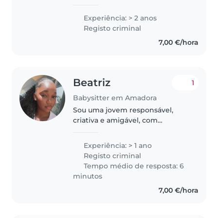
para ser professora e durante o
ano letivo trabalho em centros
Experiência: > 2 anos
de estudo com crianças entre os
Registo criminal
6 e os 12 anos e também..
7,00 €/hora
Beatriz
1
Babysitter em Amadora
Sou uma jovem responsável,
criativa e amigável, com
experiência em cuidar de bebés,
crianças em idade pré-escolar e
Experiência: > 1 ano
em idade de frequentar o jardim
Registo criminal
de infância. Tenho um curso
Tempo médio de resposta: 6
profissional..
minutos
7,00 €/hora