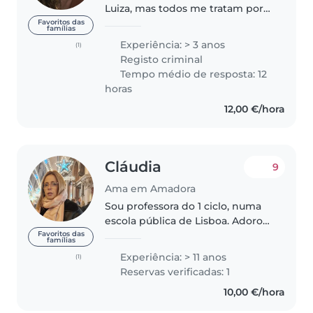
Luiza, mas todos me tratam por
Malu. Cresci rodeada de bebes e
Favoritos das
famílias
crianças na minha família e
Experiência: > 3 anos
(1)
acabei por me encantar com
Registo criminal
este trabalho e não há nada que..
Tempo médio de resposta: 12
horas
12,00 €/hora
Cláudia
9
Ama em Amadora
Sou professora do 1 ciclo, numa
escola pública de Lisboa. Adoro
estar com crianças, ensinar e
Favoritos das
famílias
aprender com elas. Sou
Experiência: > 11 anos
(1)
divertida, responsável e
Reservas verificadas: 1
organizada. Tenho uma pós
10,00 €/hora
graduação e..