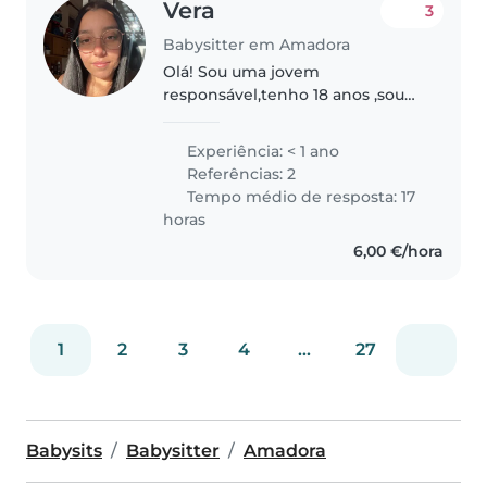
Vera
3
Babysitter em Amadora
Olá! Sou uma jovem
responsável,tenho 18 anos ,sou
simpática e muito dedicada, com
formação na área de Apoio
Experiência: < 1 ano
Psicossocial. Já estagiei com
Referências: 2
crianças e jovens dos 6 aos 21
Tempo médio de resposta: 17
anos, o que..
horas
6,00 €/hora
1
2
3
4
...
27
Babysits
Babysitter
Amadora