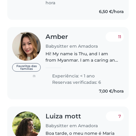
hora
6,50 €/hora
Amber
11
Babysitter em Amadora
Hi! My name is Thu, and I am
from Myanmar. I am a caring and
reliable babysitter who is
Favoritos das
famílias
patient, attentive, and always
Experiência: < 1 ano
(1)
punctual. I speak English well
Reservas verificadas: 6
and am pet friendly, so I'm
7,00 €/hora
comfortable..
Luiza mott
7
Babysitter em Amadora
Boa tarde, o meu nome é Maria