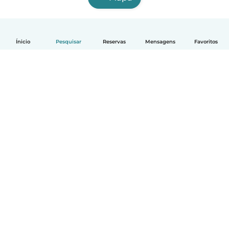
Ínicio
Pesquisar
Reservas
Mensagens
Favoritos
Português
Como funciona
Ajuda
Termos e Privacidade
Preços
Informação sobre a empresa
Babysits para Empresas
Normas comunitárias