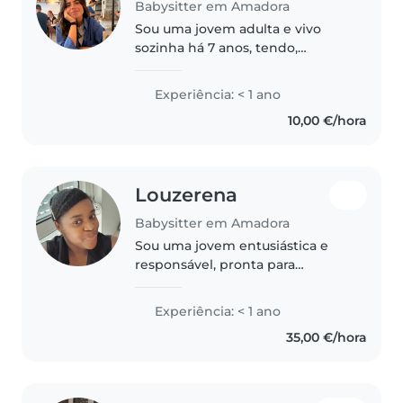
Babysitter em Amadora
Sou uma jovem adulta e vivo
sozinha há 7 anos, tendo,
portanto, facilidade com tudo o
que esteja relacionado com
Experiência: < 1 ano
tarefas domésticas. Fiz muitos
10,00 €/hora
teatros para crianças, já fui
monitora..
Louzerena
Babysitter em Amadora
Sou uma jovem entusiástica e
responsável, pronta para
oferecer cuidados amorosos e
divertidos às crianças. Tenho
Experiência: < 1 ano
experiência com crianças em
35,00 €/hora
idade pré-escolar, jardim de
infância e..