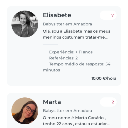
Elisabete
7
Babysitter em Amadora
Olá, sou a Elisabete mas os meus
meninos costumam tratar-me
por Bé. Tenho 55 anos e dois
filhos, já
Experiência: > 11 anos
independentementesDurante a
Referências: 2
minha vida toda sempre lidei
Tempo médio de resposta: 54
com crianças, trabalhei..
minutos
10,00 €/hora
Marta
2
Babysitter em Amadora
O meu nome é Marta Canário ,
tenho 22 anos , estou a estudar