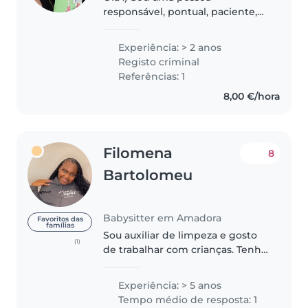
responsável, pontual, paciente,
carinhosa e criativa. Gosto de
proporcionar um ambiente com
Experiência: > 2 anos
atividades como leitura de
Registo criminal
histórias, pinturas, brincadeiras
Referências: 1
ao ar..
8,00 €/hora
Filomena
8
Bartolomeu
Babysitter em Amadora
Favoritos das
famílias
Sou auxiliar de limpeza e gosto
(1)
de trabalhar com crianças. Tenho
experiência a tomar conta de
crianças já a muito tempo, tanto
Experiência: > 5 anos
que já trabalhei como auxiliar em
Tempo médio de resposta: 1
uma creche mas agora..