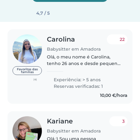
4,7 / 5
Carolina
22
Babysitter em Amadora
Olá, o meu nome é Carolina,
tenho 26 anos e desde pequena
sempre adorei cuidar de
Favoritos das
famílias
crianças. Tenho 2 afilhados
Experiência: > 5 anos
(4)
pequenos, e dois irmãos de 6 e 2
Reservas verificadas: 1
anos dos quais cuidei quando os
10,00 €/hora
pais..
Kariane
3
Babysitter em Amadora
Olá :) Sou uma pessoa