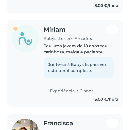
8,00 €/hora
Miriam
Babysitter em Amadora
Sou uma jovem de 18 anos sou
carinhosa, meiga e paciente.
Adoro cuidar de crianças e fazer
com que se sintam felizes,
Junte-se à Babysits para ver
seguras e bem acompanhadas.
este perfil completo.
Sou responsável, atenta às
necessidades..
Experiência: > 2 anos
5,00 €/hora
Francisca