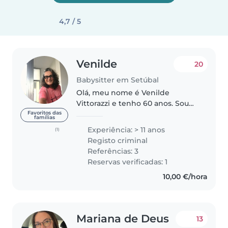
4,7 / 5
Venilde
20
Babysitter em Setúbal
Olá, meu nome é Venilde
Vittorazzi e tenho 60 anos. Sou
natural do sul do Brasil e estou
Favoritos das
famílias
em busca de uma oportunidade
Experiência: > 11 anos
(1)
como cuidadora de crianças e
Registo criminal
jovens. Durante minha carreira
Referências: 3
tive..
Reservas verificadas: 1
10,00 €/hora
Mariana de Deus
13