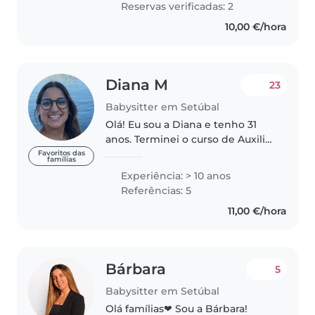
Reservas verificadas: 2
paciente. Tenho experiência com
10,00 €/hora
crianças,..
Diana M
23
Babysitter em Setúbal
Olá! Eu sou a Diana e tenho 31
anos. Terminei o curso de Auxiliar
de Ação Educativa em 2015 e
Favoritos das
famílias
licenciei-me em Educação Básica
Experiência: > 10 anos
em 2019. O mestrado em
Referências: 5
Educação Pré-Escolar teve
11,00 €/hora
término..
Bárbara
5
Babysitter em Setúbal
Olá famílias❤ Sou a Bárbara!