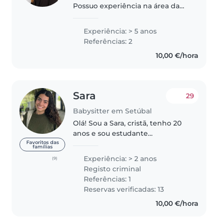
Possuo experiência na área da
educação infantil como auxiliar,
tendo o curso de ação educativa
Experiência: > 5 anos
equivalente ao nível 4. Além de
Referências: 2
prestar os cuidados básicos,..
10,00 €/hora
Sara
29
Babysitter em Setúbal
Olá! Sou a Sara, cristã, tenho 20
anos e sou estudante
universitária a tirar a licenciatura
Favoritos das
famílias
em Educação Básica. Trabalho
Experiência: > 2 anos
(9)
como babysitter e tenho
Registo criminal
experiência a cuidar de crianças
Referências: 1
desde..
Reservas verificadas: 13
10,00 €/hora