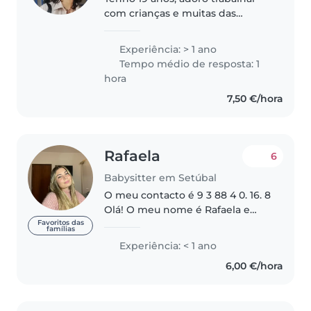
com crianças e muitas das
crianças com quem eu já
trabalhei disseram que me vêm
Experiência: > 1 ano
não só como babysitter, mas
Tempo médio de resposta: 1
também como amiga, o que me
hora
deixa muito feliz...
7,50 €/hora
Rafaela
6
Babysitter em Setúbal
O meu contacto é 9 3 88 4 0. 16. 8
Olá! O meu nome é Rafaela e
estou muito entusiasmada por
Favoritos das
famílias
me candidatar para ser a sua
Experiência: < 1 ano
babá. Tenho alguma experiência
6,00 €/hora
a cuidar de crianças..