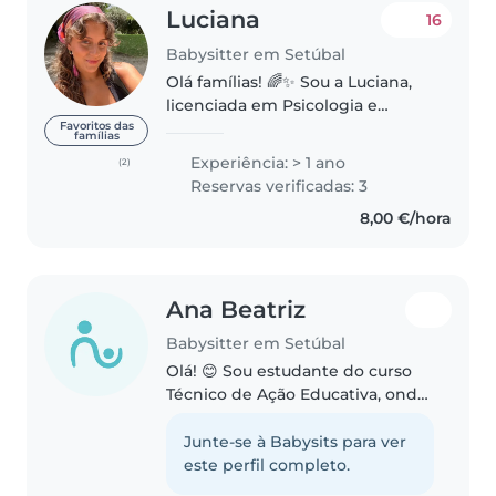
Luciana
16
Babysitter em Setúbal
Olá famílias! 🌈✨ Sou a Luciana,
licenciada em Psicologia e
atualmente estou a tirar o
Favoritos das
famílias
mestrado em Psicologia Clínica e
Experiência: > 1 ano
(2)
da Saúde. Esta formação tem
Reservas verificadas: 3
sido essencial para o meu
8,00 €/hora
desenvolvimento..
Ana Beatriz
Babysitter em Setúbal
Olá! 😊 Sou estudante do curso
Técnico de Ação Educativa, onde
adquiro conhecimentos sobre o
desenvolvimento infantil, os
Junte-se à Babysits para ver
cuidados, o bem-estar e o
este perfil completo.
acompanhamento das crianças