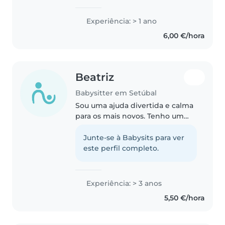
nas..
Experiência: > 1 ano
6,00 €/hora
Beatriz
Babysitter em Setúbal
Sou uma ajuda divertida e calma
para os mais novos. Tenho um
pouco de experiência com
bebés e crianças pequenas,
Junte-se à Babysits para ver
adoro ler e música. Sou boa com
este perfil completo.
animais, cozinhar e ajudar nas
tarefas..
Experiência: > 3 anos
5,50 €/hora