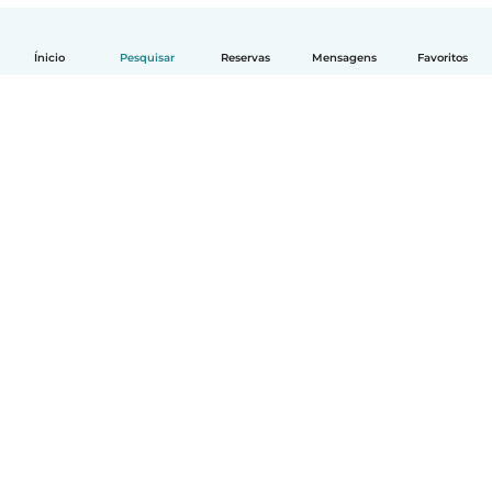
Ínicio
Pesquisar
Reservas
Mensagens
Favoritos
Português
Como funciona
Ajuda
Termos e Privacidade
Preços
Informação sobre a empresa
Babysits para Empresas
Normas comunitárias
© Babysits B.V.