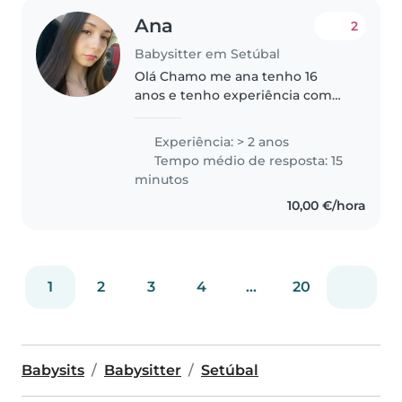
Ana
2
Babysitter em Setúbal
Olá Chamo me ana tenho 16
anos e tenho experiência com
crianças mais novas. Tenho 1
irmão e estou na babysits para
Experiência: > 2 anos
tentar ajudar as crianças e fazer
Tempo médio de resposta: 15
algum dinheiro a parte para me..
minutos
10,00 €/hora
1
2
3
4
...
20
Babysits
Babysitter
Setúbal