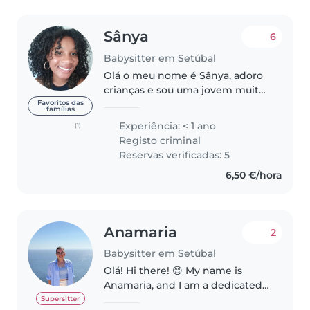
Sânya
6
Babysitter em Setúbal
Olá o meu nome é Sânya, adoro
crianças e sou uma jovem muito
paciente, criativa e responsável,
Favoritos das
famílias
com experiência em cuidar de
Experiência: < 1 ano
(1)
crianças e bebés. Domino os
Registo criminal
idiomas português, inglês e..
Reservas verificadas: 5
6,50 €/hora
Anamaria
2
Babysitter em Setúbal
Olá! Hi there! 😊 My name is
Anamaria, and I am a dedicated,
creative, and experienced
Supersitter