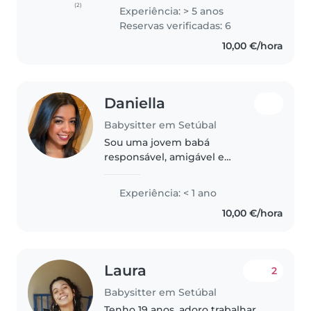
childcare provider. I hold a
(2)
Experiência: > 5 anos
Bachelor's degree in Speech and
Reservas verificadas: 6
Language Pathology and I am
10,00 €/hora
currently..
Daniella
Babysitter em Setúbal
Sou uma jovem babá
responsável, amigável e
cuidadosa, pronta para cuidar de
seus pequenos com carinho e
Experiência: < 1 ano
atenção. Tenho experiência com
10,00 €/hora
bebês e crianças pequenas, e
adoro atividades..
Laura
2
Babysitter em Setúbal
Tenho 19 anos, adoro trabalhar