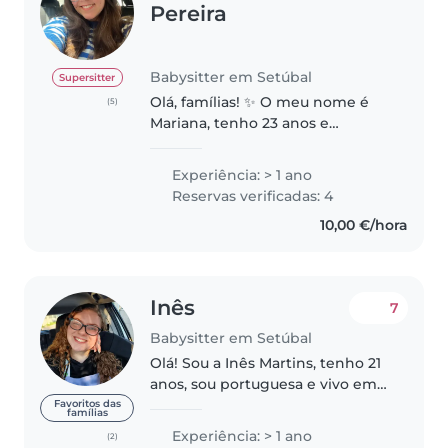
Pereira
Babysitter em Setúbal
Supersitter
Olá, famílias! ✨ O meu nome é
(5)
Mariana, tenho 23 anos e
comecei a fazer babysitting na
faculdade. No entanto, desde
Experiência: > 1 ano
janeiro que se tornou o meu full-
Reservas verificadas: 4
time. Cuido de uma bebé de 1
10,00 €/hora
ano..
Inês
7
Babysitter em Setúbal
Olá! Sou a Inês Martins, tenho 21
anos, sou portuguesa e vivo em
Azeitão. Sou apaixonada por
Favoritos das
famílias
crianças, sou bastante
Experiência: > 1 ano
(2)
responsável, organizada e