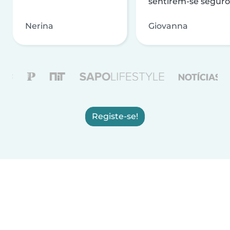
sentirem-se seguro
Nerina
Giovanna
Registe-se!