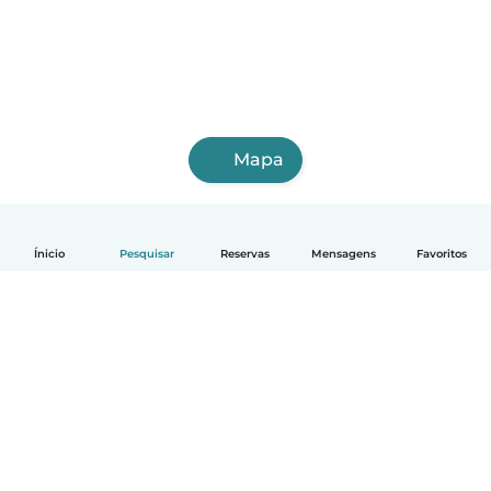
Mapa
Ínicio
Pesquisar
Reservas
Mensagens
Favoritos
Português
Como funciona
Ajuda
Termos e Privacidade
Preços
Informação sobre a empresa