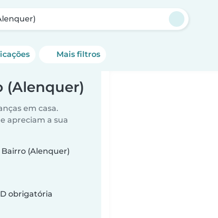
Alenquer)
ficações
Mais filtros
 (Alenquer)
anças em casa.
ue apreciam a sua
Bairro (Alenquer)
D obrigatória