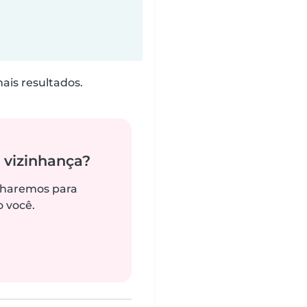
is resultados.
 vizinhança?
alharemos para
 você.