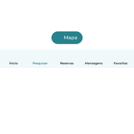
Mapa
Ínicio
Pesquisar
Reservas
Mensagens
Favoritos
Português
Como funciona
Ajuda
Termos e Privacidade
Preços
Informação sobre a empresa