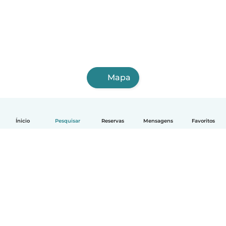
Mapa
Ínicio
Pesquisar
Reservas
Mensagens
Favoritos
Português
Como funciona
Ajuda
Termos e Privacidade
Preços
Informação sobre a empresa