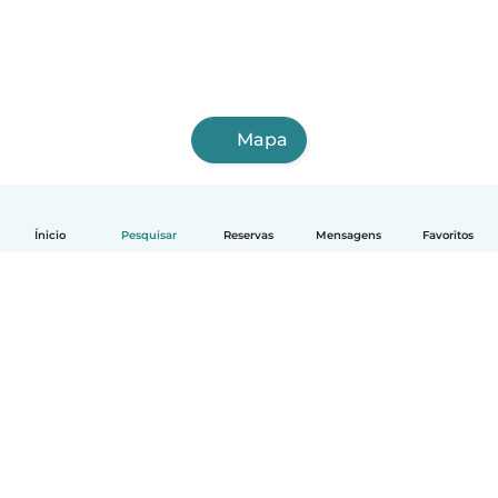
Mapa
Ínicio
Pesquisar
Reservas
Mensagens
Favoritos
Português
Como funciona
Ajuda
Termos e Privacidade
Preços
Informação sobre a empresa