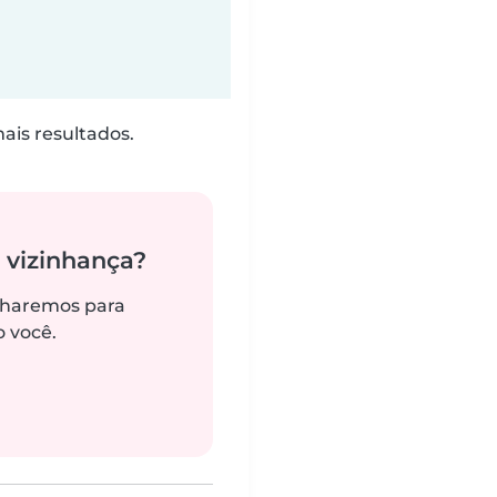
is resultados.
 vizinhança?
alharemos para
 você.