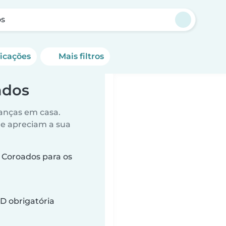
os
ficações
Mais filtros
ados
anças em casa.
ue apreciam a sua
Coroados para os
D obrigatória