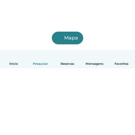
Mapa
Ínicio
Pesquisar
Reservas
Mensagens
Favoritos
Português
Como funciona
Ajuda
Termos e Privacidade
Preços
Informação sobre a empresa