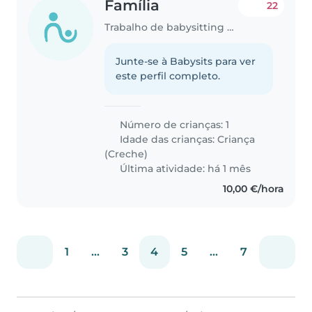
Família
22
Trabalho de babysitting em Lisboa
Junte-se à Babysits para ver
este perfil completo.
Número de crianças: 1
Idade das crianças:
Criança
(Creche)
Última atividade: há 1 mês
10,00 €/hora
1
...
3
4
5
...
7