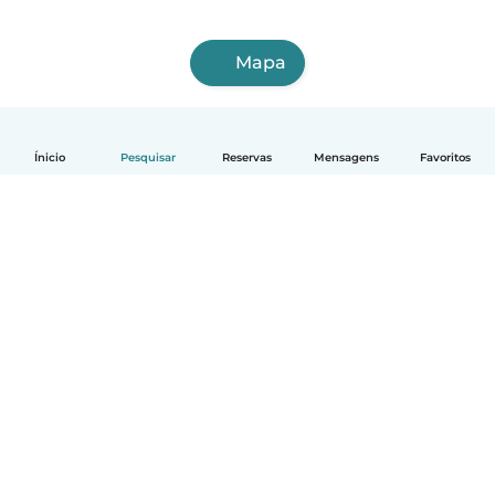
Mapa
Ínicio
Pesquisar
Reservas
Mensagens
Favoritos
Português
Como funciona
Ajuda
Termos e Privacidade
Preços
Informação sobre a empresa
Babysits para Empresas
Normas comunitárias