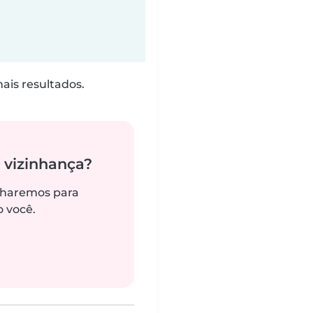
is resultados.
 vizinhança?
alharemos para
 você.