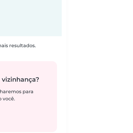
is resultados.
 vizinhança?
alharemos para
 você.