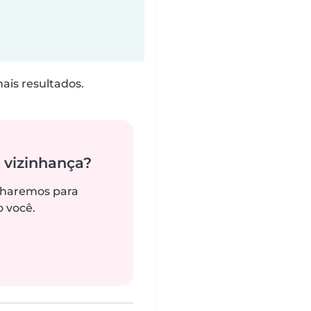
is resultados.
 vizinhança?
alharemos para
 você.