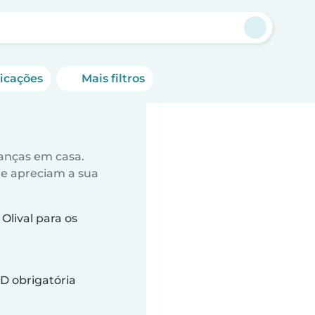
ficações
Mais filtros
anças em casa.
ue apreciam a sua
lival para os
D obrigatória