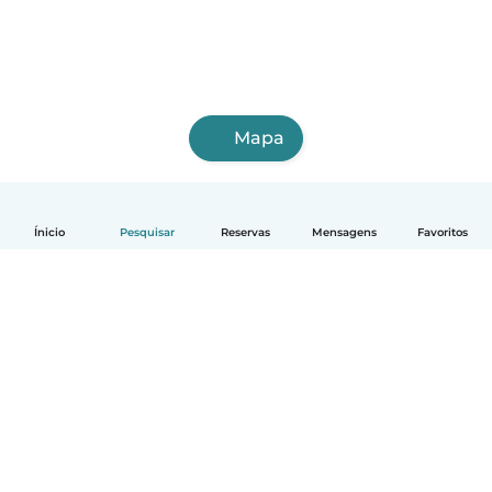
Mapa
Ínicio
Pesquisar
Reservas
Mensagens
Favoritos
Português
Como funciona
Ajuda
Termos e Privacidade
Preços
Informação sobre a empresa