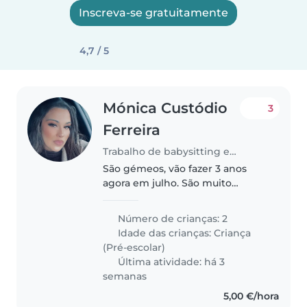
Inscreva-se gratuitamente
4,7 / 5
Mónica Custódio
3
Ferreira
Trabalho de babysitting em Pontével
São gémeos, vão fazer 3 anos
agora em julho. São muito
brincalhões, mas também
chocam os dois, são energéticos
Número de crianças: 2
e adoram jogar à bola, com
Idade das crianças:
Criança
personalidade
(Pré-escolar)
Última atividade: há 3
semanas
5,00 €/hora