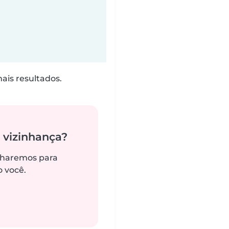
is resultados.
 vizinhança?
alharemos para
 você.