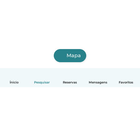
Mapa
Ínicio
Pesquisar
Reservas
Mensagens
Favoritos
Português
Como funciona
Ajuda
Termos e Privacidade