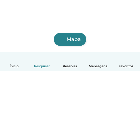
Mapa
Ínicio
Pesquisar
Reservas
Mensagens
Favoritos
Português
Como funciona
Ajuda
Termos e Privacidade
Preços
Informação sobre a empresa