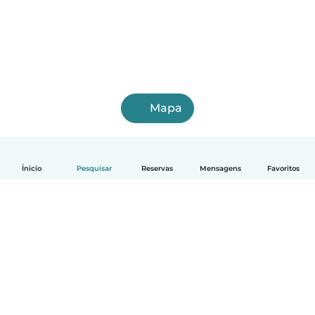
Mapa
Ínicio
Pesquisar
Reservas
Mensagens
Favoritos
Português
Como funciona
Ajuda
Termos e Privacidade
Preços
Informação sobre a empresa