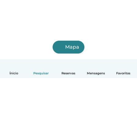
Mapa
Ínicio
Pesquisar
Reservas
Mensagens
Favoritos
Português
Como funciona
Ajuda
Termos e Privacidade
Preços
Informação sobre a empresa