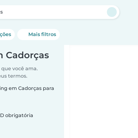
s
ações
Mais filtros
m Cadorças
o que você ama.
eus termos.
ing em Cadorças para
D obrigatória