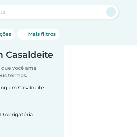
ite
ações
Mais filtros
m Casaldeite
o que você ama.
eus termos.
ing em Casaldeite
D obrigatória