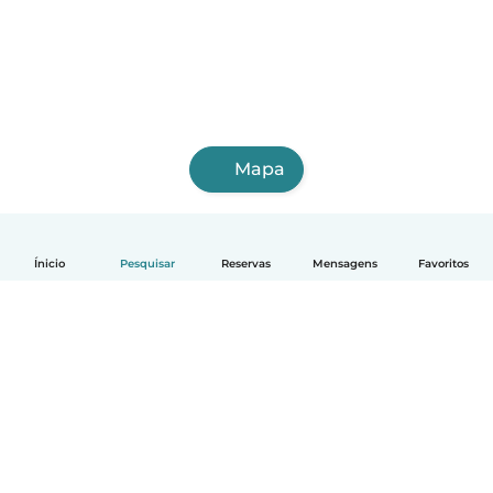
Mapa
Ínicio
Pesquisar
Reservas
Mensagens
Favoritos
Português
Como funciona
Ajuda
Termos e Privacidade
Preços
Informação sobre a empresa