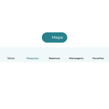
Mapa
Ínicio
Pesquisar
Reservas
Mensagens
Favoritos
Português
Como funciona
Ajuda
Termos e Privacidade
Preços
Informação sobre a empresa