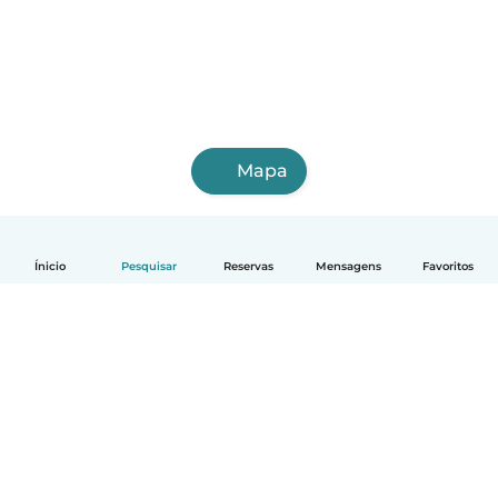
Mapa
Ínicio
Pesquisar
Reservas
Mensagens
Favoritos
Português
Como funciona
Ajuda
Termos e Privacidade
Preços
Informação sobre a empresa