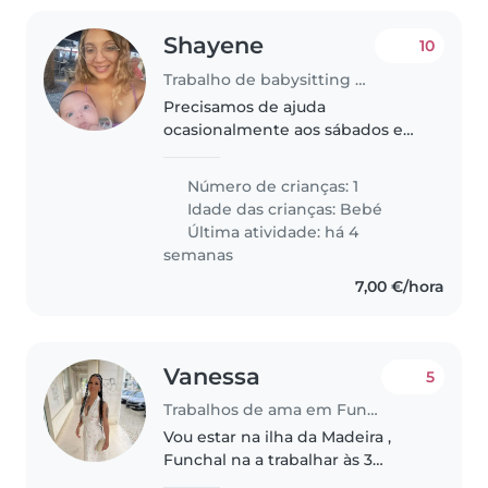
Shayene
10
Trabalho de babysitting em Funchal
Precisamos de ajuda
ocasionalmente aos sábados e
domingos com horario parcial
tarde e noite, com os cuidados
Número de crianças: 1
da alimentação (biberão), banho
Idade das crianças:
Bebé
e muito carinho. meu bebe
Última atividade: há 4
atualmente tem..
semanas
7,00 €/hora
Vanessa
5
Trabalhos de ama em Funchal
Vou estar na ilha da Madeira ,
Funchal na a trabalhar às 3
primeiras semanas de Agosto e