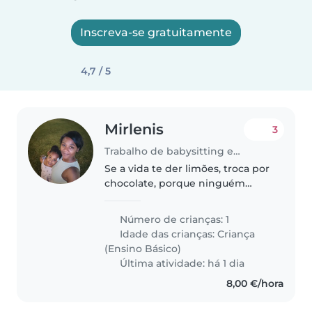
Inscreva-se gratuitamente
4,7 / 5
Mirlenis
3
Trabalho de babysitting em Funchal
Se a vida te der limões, troca por
chocolate, porque ninguém
consegue fazer limonada de
bom humor antes das dez de
Número de crianças: 1
amanhã
Idade das crianças:
Criança
(Ensino Básico)
Última atividade: há 1 dia
8,00 €/hora