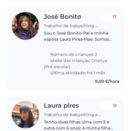
José Bonito
17
Trabalho de babysitting em Funchal
Sou o José Bonito-Pai e minha
esposa Laura Pires-Mae. Somos
pais de 2 meninas, a Safira de 6
anos e a Ivana de 5 anos 2
Número de crianças: 2
meninas saudáveis muito
Idade das crianças:
Criança
energéticas e felizez. Somos um
(Pré-escolar)
casal..
Última atividade: há 1 mês
9,00 €/hora
Laura pires
12
Trabalho de babysitting em Funchal
Tenho duas filhas Uma com 5 e
outra com 6 anos. A minha filha