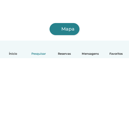
Mapa
Ínicio
Pesquisar
Reservas
Mensagens
Favoritos
Português
Como funciona
Ajuda
Termos e Privacidade
Preços
Informação sobre a empresa
Babysits para Empresas
Normas comunitárias