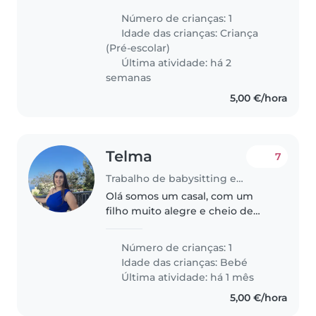
terei que trazer a minha filha
Número de crianças: 1
porém não tenho ninguém que
Idade das crianças:
Criança
conheça ou de confiança para
(Pré-escolar)
poder..
Última atividade: há 2
semanas
5,00 €/hora
Telma
7
Trabalho de babysitting em Funchal
Olá somos um casal, com um
filho muito alegre e cheio de
energia. Eu como mãe trabalho
por turnos e os dias em que
Número de crianças: 1
trabalho à noite. Precisamos
Idade das crianças:
Bebé
muito de ajuda.
Última atividade: há 1 mês
5,00 €/hora