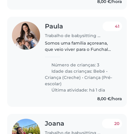
8,00 €/hora
Paula
41
Trabalho de babysitting em Funchal
Somos uma família açoreana,
que veio viver para o Funchal
devido ao trabalho do meu
marido que é jogador de futebol
Número de crianças: 3
e com três crianças pequenas, a
Idade das crianças:
Bebé
•
Alice de 5 anos, a Laura de 2
Criança (Creche)
•
Criança (Pré-
anos..
escolar)
Última atividade: há 1 dia
8,00 €/hora
Joana
20
Trabalho de babysitting em Funchal