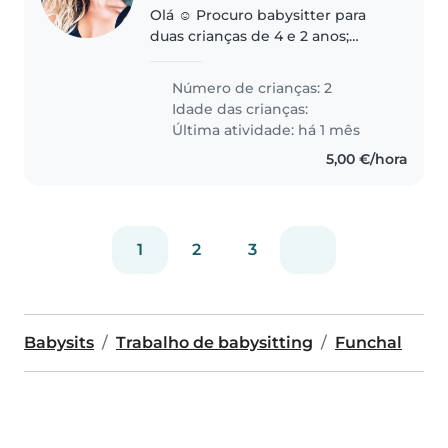
Olá ☺️ Procuro babysitter para
duas crianças de 4 e 2 anos;
Horário das 18h30 as 20h30 de
segunda a sexta. Para ajudar com
Número de crianças: 2
banho/ jantar/ brincar/ fazer
Idade das crianças:
atividades didáticas com..
Última atividade: há 1 mês
5,00 €/hora
1
2
3
Babysits
Trabalho de babysitting
Funchal