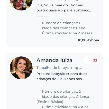
Olá, Sou a mãe do Thomas,
portuguesa e o pai é austríaco,
pelo que falamos vários idiomas.
O Thomas nasceu em Junho de
Número de crianças: 1
2025, é muito activo e sorridente.
Idade das crianças:
Bebé
Adora brincar. Temos também..
Última atividade: há 2 meses
10,00 €/hora
Amanda luiza
33
Trabalho de babysitting em Funchal
Procuro babysitter para duas
crianças de 5 e 8 anos aos
sábados de 15 em 15 dias
Número de crianças: 2
Idade das crianças:
Criança
(Ensino Básico)
Última atividade: há 6 dias