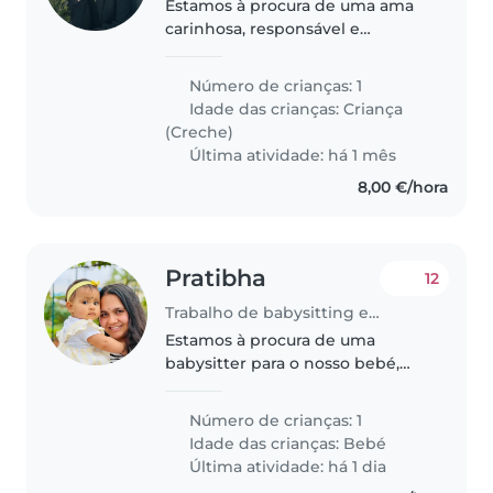
Estamos à procura de uma ama
carinhosa, responsável e
dinâmica para cuidar do nosso
bebé de 11 meses. Informações
Número de crianças: 1
sobre a vaga: Idade do bebé: 11
Idade das crianças:
Criança
meses. Localização: Vivemos
(Creche)
num apartamento..
Última atividade: há 1 mês
8,00 €/hora
Pratibha
12
Trabalho de babysitting em Funchal
Estamos à procura de uma
babysitter para o nosso bebé,
que é uma criança enérgica,
brincalhona e calma. Preferimos
Número de crianças: 1
que a babysitter fale inglês e
Idade das crianças:
Bebé
português e que possa receber o
Última atividade: há 1 dia
bebé..