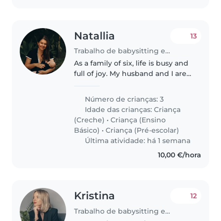
Natallia
13
Trabalho de babysitting em Funchal
As a family of six, life is busy and
full of joy. My husband and I are
raising four children, and from
time to time, we enjoy carving
Número de crianças: 3
out a little time for ourselves.
Idade das crianças:
Criança
(Creche)
•
Criança (Ensino
Básico)
•
Criança (Pré-escolar)
Última atividade: há 1 semana
10,00 €/hora
Kristina
12
Trabalho de babysitting em Funchal