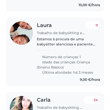
10,00 €/hora
Laura
11
Trabalho de babysitting em Funchal
Estamos à procura de uma
babysitter atenciosa e paciente
para cuidar do nossa filha, um
aluno do ensino fundamental
Número de crianças: 1
cheio de energia e amor. Ele é
Idade das crianças:
Criança
muito criativo e adora brincar.
(Ensino Básico)
Preferimos..
Última atividade: há 3 meses
9,00 €/hora
Carla
34
Trabalho de babysitting em Funchal