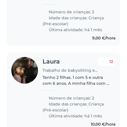
mais nova tem autismo leve. Sao
as duas super amigaveis e
Número de crianças: 2
independentes. Gostam muito
Idade das crianças:
Criança
de brincar e fazer atividades. Ja..
(Pré-escolar)
Última atividade: há 1 mês
9,00 €/hora
Laura
12
Trabalho de babysitting em Funchal
Tenho 2 filhas. 1 com 5 e outra
com 6 anos. A minha filha com 5
tem autismo mas é uma criança
super brincalhona As duas sao
Número de crianças: 2
muito independentes e tem
Idade das crianças:
Criança
sempre atividades a fazer. Ja..
(Pré-escolar)
Última atividade: há 1 mês
10,00 €/hora