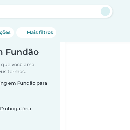
ações
Mais filtros
em Fundão
o que você ama.
eus termos.
ting em Fundão para
D obrigatória