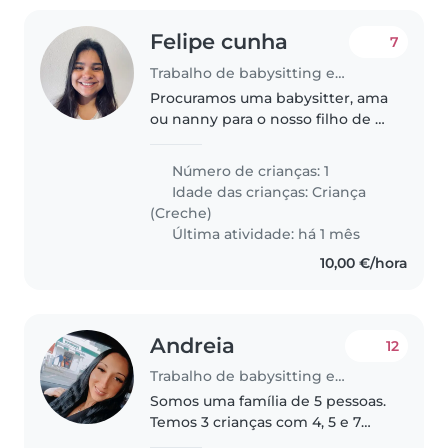
Felipe cunha
7
Trabalho de babysitting em Lagoa (Distrito de Faro)
Procuramos uma babysitter, ama
ou nanny para o nosso filho de 4
anos, que é criativo, inteligente e
curioso. Preferimos alguém que
Número de crianças: 1
fale português e que possa
Idade das crianças:
Criança
cuidar dele em nossa casa...
(Creche)
Última atividade: há 1 mês
10,00 €/hora
Andreia
12
Trabalho de babysitting em Lagoa (Distrito de Faro)
Somos uma família de 5 pessoas.
Temos 3 crianças com 4, 5 e 7
anos e de vez em quando