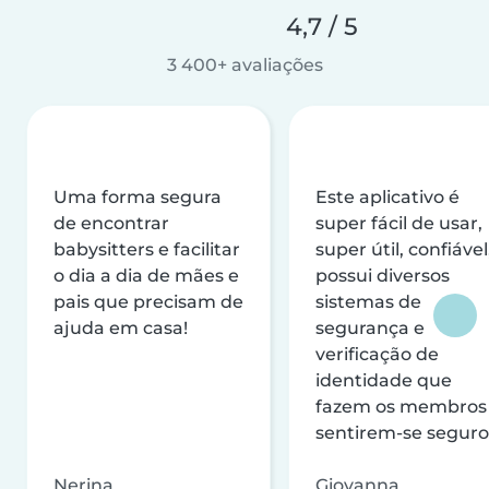
4,7 / 5
3 400+ avaliações
Uma forma segura
Este aplicativo é
de encontrar
super fácil de usar,
babysitters e facilitar
super útil, confiável
o dia a dia de mães e
possui diversos
pais que precisam de
sistemas de
ajuda em casa!
segurança e
verificação de
identidade que
fazem os membros
sentirem-se seguro
Nerina
Giovanna