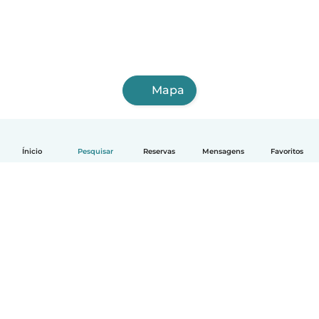
Mapa
Ínicio
Pesquisar
Reservas
Mensagens
Favoritos
Português
Como funciona
Ajuda
Termos e Privacidade
Preços
Informação sobre a empresa