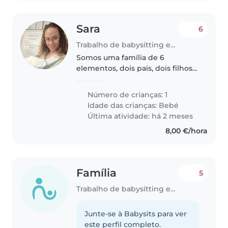
Sara
6
Trabalho de babysitting em Lagoa (Distrito de Faro)
Somos uma família de 6
elementos, dois pais, dois filhos e
dois cães miniatura! O nosso
bebé tem dois meses e a mamã
Número de crianças: 1
precisa trabalhar no andar de
Idade das crianças:
Bebé
cima. Então procuramos uma
Última atividade: há 2 meses
pessoa..
8,00 €/hora
Família
5
Trabalho de babysitting em Lagoa (Distrito de Faro)
Junte-se à Babysits para ver
este perfil completo.