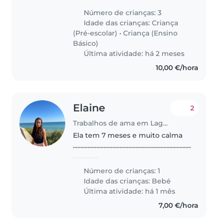
precisamos de espaço e tempo
Número de crianças: 3
só para nós como casal e por isso
Idade das crianças:
Criança
procuramos alguém que possa
(Pré-escolar)
•
Criança (Ensino
ficar..
Básico)
Última atividade: há 2 meses
10,00 €/hora
Elaine
2
Trabalhos de ama em Lagoa (Distrito de Faro)
Ela tem 7 meses e muito calma
......................................................................................
Número de crianças: 1
Idade das crianças:
Bebé
Última atividade: há 1 mês
7,00 €/hora