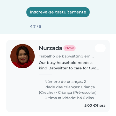
Inscreva-se gratuitamente
4,7 / 5
Nurzada
Novo
Trabalho de babysitting em Lagoa (Distrito de Faro)
Our busy household needs a
kind Babysitter to care for two
energetic kids—a toddler and a
preschooler. Must speak English
Número de crianças: 2
and Portuguese, be great with
Idade das crianças:
Criança
cooking, and bring plenty of..
(Creche)
•
Criança (Pré-escolar)
Última atividade: há 6 dias
5,00 €/hora