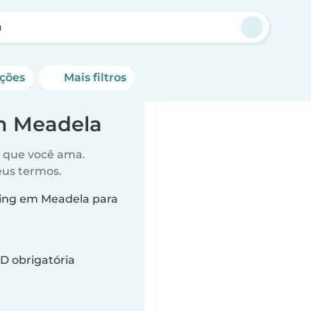
a
ações
Mais filtros
em Meadela
o que você ama.
eus termos.
ting em Meadela para
D obrigatória