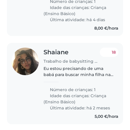
Número de crianças: 1
fundamental e tem autismo. Ele
Idade das crianças:
Criança
é amigável, calmo e afetuoso, e
(Ensino Básico)
adoraria alguém..
Última atividade: há 4 dias
8,00 €/hora
Shaiane
18
Trabalho de babysitting em Moita
Eu estou precisando de uma
babá para buscar minha filha na
escola e ficar com ela até eu
chegar do trabalho Então seria
Número de crianças: 1
do horário das 16:00 até as 18:00
Idade das crianças:
Criança
São 03 horas sendo 04 vezes..
(Ensino Básico)
Última atividade: há 2 meses
5,00 €/hora