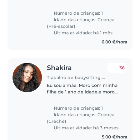
Gabriel, que tem 3 anos e meio.
Ele é uma criança muito calma,
Número de crianças: 1
simpática e fácil de lidar. Eu e a
Idade das crianças:
Criança
mãe trabalhamos por..
(Pré-escolar)
Última atividade: há 1 mês
6,00 €/hora
Shakira
36
Trabalho de babysitting em Moita
Eu sou a mãe. Moro com minhã
filha de 1 ano de idade,e moro
também com o meu irmão.
Trabalho a semana e o meu
Número de crianças: 1
irmão também, gostava de ter
Idade das crianças:
Criança
uma ama ao domicílio para ficar
(Creche)
com a minha..
Última atividade: há 3 meses
5,00 €/hora