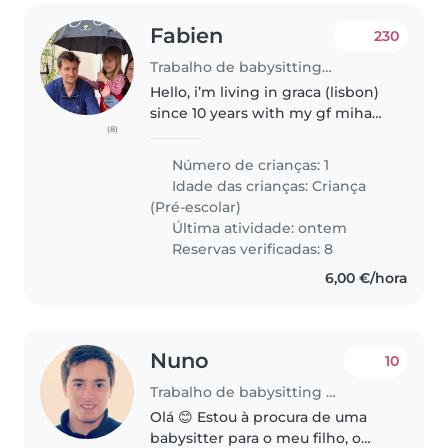
Fabien
230
Trabalho de babysitting em Moita
Hello, i’m living in graca (lisbon)
since 10 years with my gf miha
(8)
and also in moita (margem sul)
where i have my studio. We are
Número de crianças: 1
looking for a reliable babysitter
Idade das crianças:
Criança
to take car of our..
(Pré-escolar)
Última atividade: ontem
Reservas verificadas: 8
6,00 €/hora
Nuno
10
Trabalho de babysitting em Moita
Olá 😊 Estou à procura de uma
babysitter para o meu filho, o