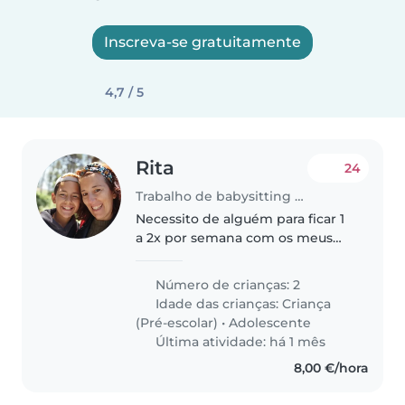
Inscreva-se gratuitamente
4,7 / 5
Rita
24
Trabalho de babysitting em Moita
Necessito de alguém para ficar 1
a 2x por semana com os meus
filhos, algumas horas durante a
tarde de sábado ou domingo. O
Número de crianças: 2
mais pequeno tem 4 anos,
Idade das crianças:
Criança
necessita de ajuda para ir ao
(Pré-escolar)
•
Adolescente
WC,..
Última atividade: há 1 mês
8,00 €/hora