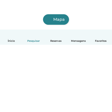
Mapa
Ínicio
Pesquisar
Reservas
Mensagens
Favoritos
Português
Como funciona
Ajuda
Termos e Privacidade
Preços
Informação sobre a empresa
Babysits para Empresas
Normas comunitárias