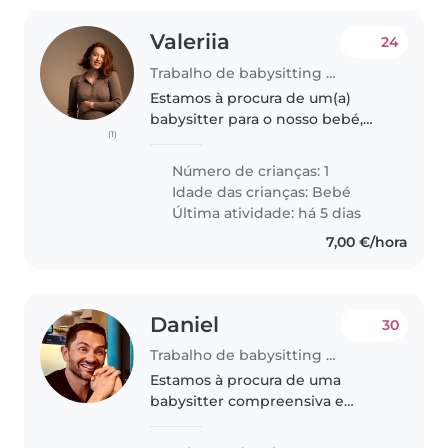
Valeriia
24
Trabalho de babysitting em Moita
Estamos à procura de um(a)
babysitter para o nosso bebé,
(1)
que é falador, curioso e afetuoso.
Preferimos alguém confortável
Número de crianças: 1
com animais de estimação.
Idade das crianças:
Bebé
Gostaríamos de receber o(a)
Última atividade: há 5 dias
babysitter..
7,00 €/hora
Daniel
30
Trabalho de babysitting em Moita
Estamos à procura de uma
babysitter compreensiva e
paciente para cuidar do nosso
filho, que está no ensino