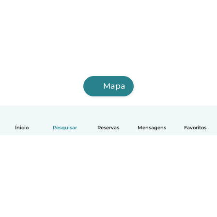
Mapa
Ínicio
Pesquisar
Reservas
Mensagens
Favoritos
Português
Como funciona
Ajuda
Termos e Privacidade