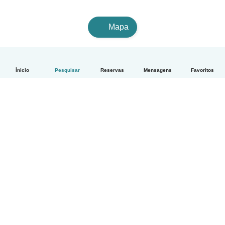
Mapa
Ínicio
Pesquisar
Reservas
Mensagens
Favoritos
Português
Como funciona
Ajuda
Termos e Privacidade
Preços
Informação sobre a empresa
Babysits para Empresas
Normas comunitárias