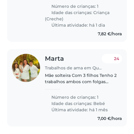
de 2 anos! Ele é calmo,
Número de crianças: 1
brincalhão e adoramos crianças
Idade das crianças:
Criança
amigáveis. Se tem jeito para lides
(Creche)
domésticas,..
Última atividade: há 1 dia
7,82 €/hora
Marta
24
Trabalhos de ama em Queluz
Mãe solteira Com 3 filhos Tenho 2
trabalhos ambos com folgas
rotativas
Número de crianças: 1
Idade das crianças:
Bebé
Última atividade: há 1 mês
7,00 €/hora