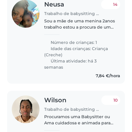
Neusa
14
Trabalho de babysitting em Queluz
Sou a mãe de uma menina 2anos
trabalho estou a procura de uma
babysitter de amanhã da
segunda feira á sexta feira
Número de crianças: 1
Idade das crianças:
Criança
(Creche)
Última atividade: há 3
semanas
7,84 €/hora
Wilson
10
Trabalho de babysitting em Queluz
Procuramos uma Babysitter ou
Ama cuidadosa e animada para
tomar conta do nosso menino