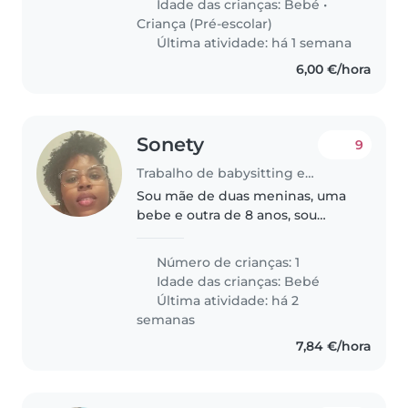
Idade das crianças:
Bebé
•
Criança (Pré-escolar)
Última atividade: há 1 semana
6,00 €/hora
Sonety
9
Trabalho de babysitting em Queluz
Sou mãe de duas meninas, uma
bebe e outra de 8 anos, sou
casada, somos simples, trabalho
no hospital de crianças (dona
Número de crianças: 1
Estefânia) tenho 27 anos e o
Idade das crianças:
Bebé
marido 30
Última atividade: há 2
semanas
7,84 €/hora