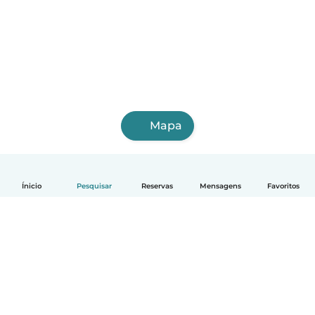
Mapa
Ínicio
Pesquisar
Reservas
Mensagens
Favoritos
Português
Como funciona
Ajuda
Termos e Privacidade