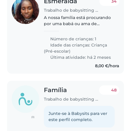
Esmeralda
34
Trabalho de babysitting em Queluz
A nossa família está procurando
por uma babá ou ama de
confiança que possa cuidar do
nosso filho de 4 anos. Ele é uma
Número de crianças: 1
criança muito energética e
Idade das crianças:
Criança
brincalhona, mas também
(Pré-escolar)
amigável. Precisamos..
Última atividade: há 2 meses
8,00 €/hora
Família
48
Trabalho de babysitting em Queluz
Junte-se à Babysits para ver
(3)
este perfil completo.