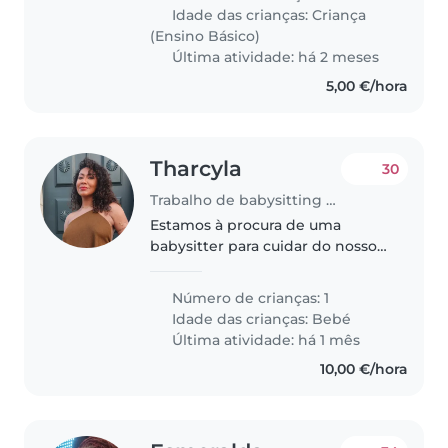
gostar de crianças e de animais
Idade das crianças:
Criança
pois temos uma bullgue
(Ensino Básico)
americano..
Última atividade: há 2 meses
5,00 €/hora
Tharcyla
30
Trabalho de babysitting em Queluz
Estamos à procura de uma
babysitter para cuidar do nosso
bebé em casa. O nosso filho é
calmo, amigável e muito
Número de crianças: 1
inteligente. Preferimos alguém
Idade das crianças:
Bebé
que fale português e que se sinta
Última atividade: há 1 mês
confortável..
10,00 €/hora