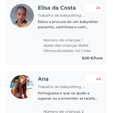
Elisa da Costa
24
Trabalho de babysitting em Queluz
Estou a procura de um babysitter
paciente, carinhosa e com
experiência com bebés, para
cuidar do meu filho de 04 meses
Número de crianças: 1
Idade das crianças:
Bebé
Última atividade: há 1 mês
8,00 €/hora
Ana
43
Trabalho de babysitting em Queluz
Portuguesa e que os ajude a
superar ou a entender as tarefas
suoervisionando podendo ter
que realizar o jantar, tem de
Número de crianças: 2