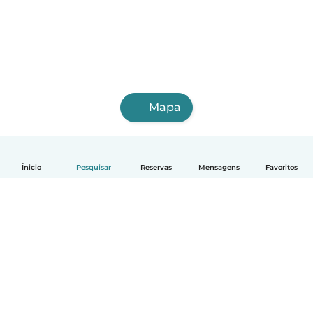
Mapa
Ínicio
Pesquisar
Reservas
Mensagens
Favoritos
Português
Como funciona
Ajuda
Termos e Privacidade
Preços
Informação sobre a empresa