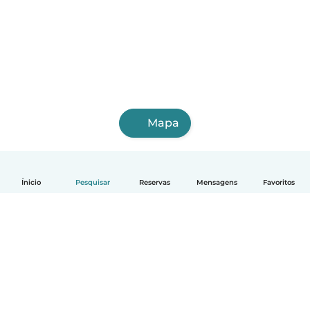
Mapa
Ínicio
Pesquisar
Reservas
Mensagens
Favoritos
Português
Como funciona
Ajuda
Termos e Privacidade