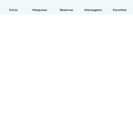
Ínicio
Pesquisar
Reservas
Mensagens
Favoritos
Português
Como funciona
Ajuda
Termos e Privacidade
Preços
Informação sobre a empresa
Babysits para Empresas
Normas comunitárias