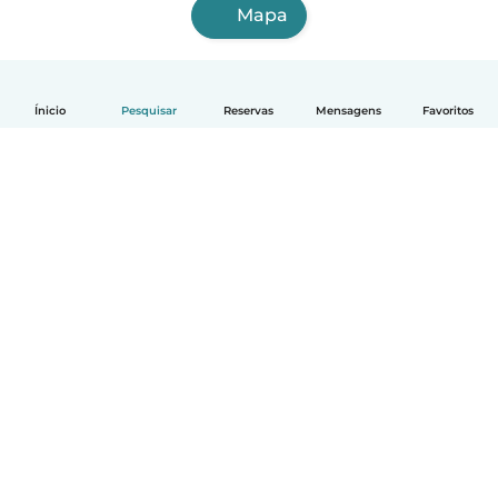
Mapa
Ínicio
Pesquisar
Reservas
Mensagens
Favoritos
Português
Como funciona
Ajuda
Termos e Privacidade
Preços
Informação sobre a empresa
Babysits para Empresas
Normas comunitárias