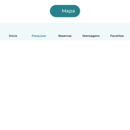
Mapa
Ínicio
Pesquisar
Reservas
Mensagens
Favoritos
Português
Como funciona
Ajuda
Termos e Privacidade
Preços
Informação sobre a empresa
Babysits para Empresas
Normas comunitárias