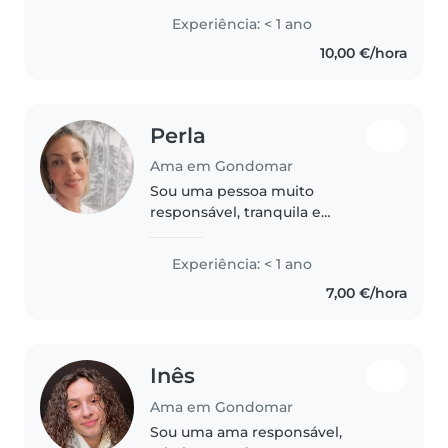
profissional, estou ansiosa por
Experiência: < 1 ano
descobrir o que significa cuidar
10,00 €/hora
de bebés, crianças pequenas,..
Perla
Ama em Gondomar
Sou uma pessoa muito
responsável, tranquila e
paciente. Gosto de cuidar de
crianças e de criar um ambiente
Experiência: < 1 ano
seguro e acolhedor para elas.
7,00 €/hora
Embora ainda tenha pouca
experiência profissional..
Inês
Ama em Gondomar
Sou uma ama responsável,