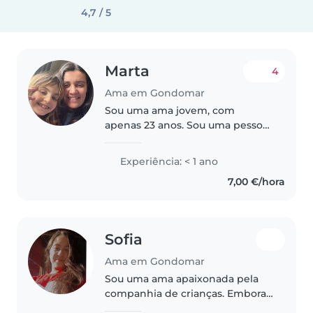
4,7 / 5
Marta
4
Ama em Gondomar
Sou uma ama jovem, com
apenas 23 anos. Sou uma pessoa
amigável, atenciosa e
responsável, sempre pronta a
Experiência: < 1 ano
ajudar com atividades como
7,00 €/hora
leitura, música e jogos. Também
me sinto à vontade..
Sofia
Ama em Gondomar
Sou uma ama apaixonada pela
companhia de crianças. Embora
não tenha muita experiência