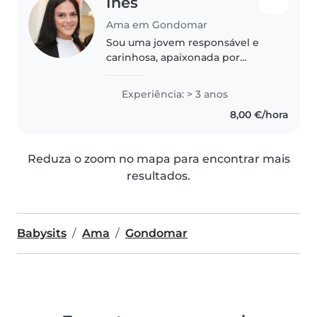
Ines
Ama em Gondomar
Sou uma jovem responsável e
carinhosa, apaixonada por
trabalhar com crianças. Tenho 3
anos de experiência como ama,
Experiência: > 3 anos
principalmente com crianças em
8,00 €/hora
idade de pré-escolar. Sou
técnica..
Reduza o zoom no mapa para encontrar mais
resultados.
Babysits
Ama
Gondomar