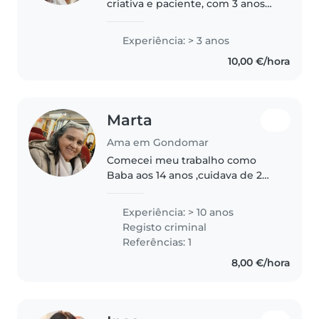
criativa e paciente, com 3 anos
de experiência a cuidar de
bebés, crianças em idade pré-
Experiência: > 3 anos
escolar e do ensino básico. Estou
10,00 €/hora
atualmente a frequentar o
primeiro..
Marta
Ama em Gondomar
Comecei meu trabalho como
Baba aos 14 anos ,cuidava de 2
meninas umas das meninas
tinha uma deficiencia usava uma
Experiência: > 10 anos
bota ortopedica ,tinha que ter
Registo criminal
paciencia e carinho para por a
Referências: 1
bota..
8,00 €/hora