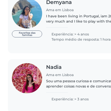
Demyana
Ama em Lisboa
I have been living in Portugal, iam 28, I love my neph
very much and I like to play with t
with animals I love dogs very much 
dog and..
Favoritos das
Experiência: > 4 anos
famílias
Tempo médio de resposta: 1 hora
Nadia
Ama em Lisboa
Sou uma pessoa curiosa e comunicat
aprender coisas novas e de conversa
assuntos. Adoro descobrir ideias int
experiências e, claro,..
Experiência: > 3 anos