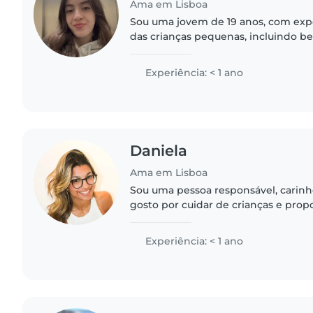
Ama em Lisboa
Sou uma jovem de 19 anos, com exp
das crianças pequenas, incluindo be
Estou confortável a cuidar de anima
ajudar com tarefas..
Experiência: < 1 ano
Daniela
Ama em Lisboa
Sou uma pessoa responsável, carinh
gosto por cuidar de crianças e pro
seguro, tranquilo e divertido. Tenho 
uma boa relação..
Experiência: < 1 ano