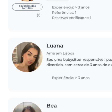
segurança e o desenvolvimento..
Favoritos das
Experiência: > 3 anos
famílias
Referências: 1
(1)
Reservas verificadas: 1
Luana
Ama em Lisboa
Sou uma babysitter responsável, paci
divertida, com cerca de 3 anos de e
crianças de diferentes idades. Gosto
ambiente seguro, alegre..
Experiência: > 3 anos
Bea