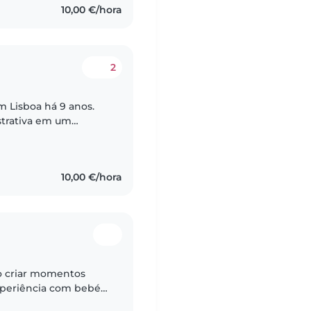
10,00 €/hora
2
em Lisboa há 9 anos.
strativa em um
evido a pandemia
10,00 €/hora
ro criar momentos
xperiência com bebés,
crianças em idade