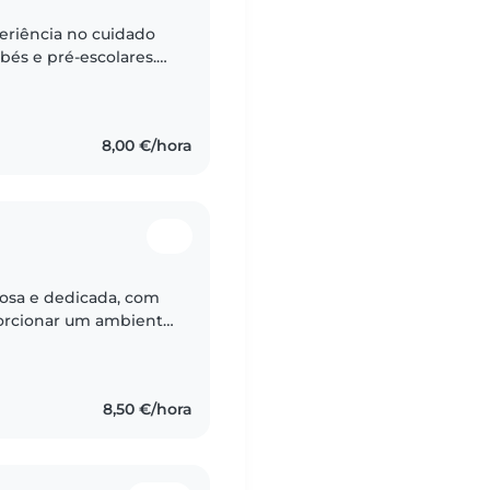
eriência no cuidado
bés e pré-escolares.
is de estimação,
8,00 €/hora
osa e dedicada, com
porcionar um ambiente
facilidade em criar
8,50 €/hora