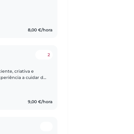
8,00 €/hora
2
ente, criativa e
xperiência a cuidar de
 de criar um
9,00 €/hora