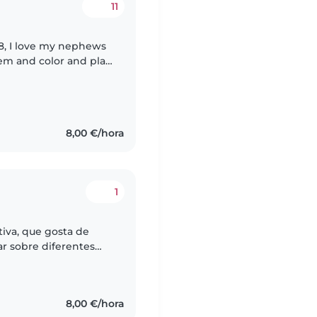
11
ews
hem and color and play
and I used to own a
8,00 €/hora
1
iva, que gosta de
r sobre diferentes
eressantes, trocar
8,00 €/hora