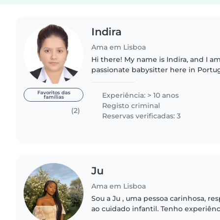
Indira
Ama em Lisboa
Hi there! My name is Indira, and I a
passionate babysitter here in Portuga
years of international childcare ex
Nepal, Dubai,..
Favoritos das
Experiência: > 10 anos
famílias
Registo criminal
(2)
Reservas verificadas: 3
Ju
Ama em Lisboa
Sou a Ju , uma pessoa carinhosa, re
ao cuidado infantil. Tenho experiên
diferentes idades e priorizo sempre