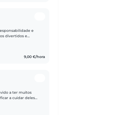
responsabilidade e
s divertidos e
cia com crianças dos 2
9,00 €/hora
vido a ter muitos
ficar a cuidar deles
m em tarefas de casa