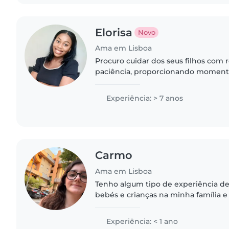
Elorisa
Novo
Ama em Lisboa
Procuro cuidar dos seus filhos com 
paciência, proporcionando momento
criativos. Tenho 7 anos de experiên
aos 16 anos, incluindo..
Experiência: > 7 anos
Carmo
Ama em Lisboa
Tenho algum tipo de experiência de
bebés e crianças na minha família e 
algumas vezes! Posso ajudar també
e a trazer sempre..
Experiência: < 1 ano