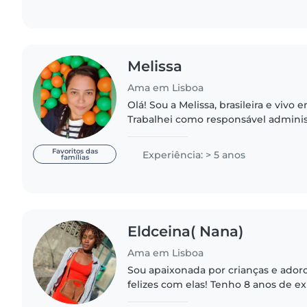
Melissa
Ama em Lisboa
Olá! Sou a Melissa, brasileira e vivo 
Trabalhei como responsável admini
restaurante e um coworking mas d
encerramos os serviços...
Favoritos das
Experiência: > 5 anos
famílias
Eldceina( Nana)
Ama em Lisboa
Sou apaixonada por crianças e ado
felizes com elas! Tenho 8 anos de e
crianças pequenas, pré-escolares e 