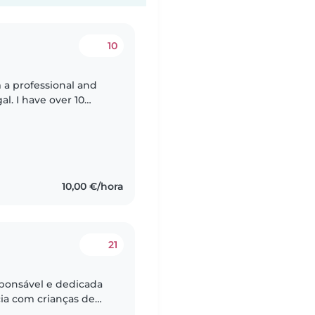
10
m a professional and
l. I have over 10
perience working in
10,00 €/hora
21
sponsável e dedicada
cia com crianças de
 o bem-estar, a