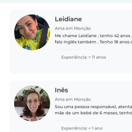
Leidiane
Ama em Monção
Me chame Leidiane , tenho 42 anos , 
falo inglês também . Tenho 18 anos d
trabalhei com famílias no brasil , Irlan
Portugal..
Experiência: > 11 anos
Inês
Ama em Monção
Sou uma pessoa responsável, atenta
mãe de um bebé de 6 meses, tenho 
com rotinas, cuidados e atenção con
organizada e carinhosa,..
Experiência: < 1 ano