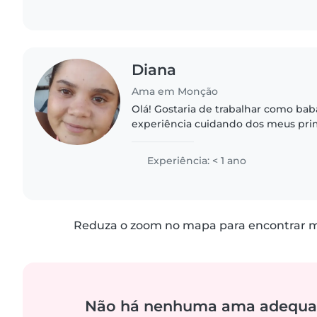
Diana
Ama em Monção
Olá! Gostaria de trabalhar como bab
experiência cuidando dos meus prim
de amigos. Sou criativa, divertida e
cuidar de crianças,..
Experiência: < 1 ano
Reduza o zoom no mapa para encontrar ma
Não há nenhuma ama adequa