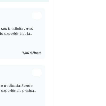
sou brasileira , mas
e experiência , já
da , Inglaterra , e
7,00 €/hora
 e dedicada. Sendo
experiência prática
stante. Sou paciente,