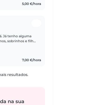
5,00 €/hora
á. Já tenho alguma
os, sobrinhos e filhos
 enérgica, e além de
7,00 €/hora
is resultados.
da na sua