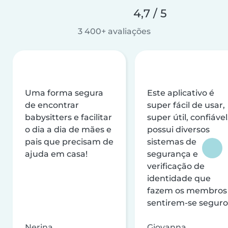
4,7 / 5
3 400+ avaliações
Uma forma segura
Este aplicativo é
de encontrar
super fácil de usar,
babysitters e facilitar
super útil, confiável
o dia a dia de mães e
possui diversos
pais que precisam de
sistemas de
ajuda em casa!
segurança e
verificação de
identidade que
fazem os membros
sentirem-se seguro
Nerina
Giovanna