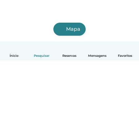
Mapa
Ínicio
Pesquisar
Reservas
Mensagens
Favoritos
Português
Como funciona
Ajuda
Termos e Privacidade
Preços
Informação sobre a empresa
Babysits para Empresas
Normas comunitárias