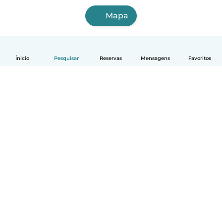
Mapa
Ínicio
Pesquisar
Reservas
Mensagens
Favoritos
Português
Como funciona
Ajuda
Termos e Privacidade
Preços
Informação sobre a empresa
Babysits para Empresas
Normas comunitárias