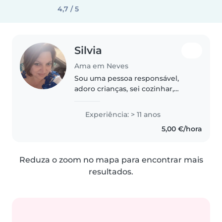
4,7 / 5
Silvia
Ama em Neves
Sou uma pessoa responsável,
adoro crianças, sei cozinhar,
limpar, arrumar, também adoro
animais, e estou a precisar estar
Experiência: > 11 anos
num trabalho que me motive em
5,00 €/hora
viver, e as crianças são a minha..
Reduza o zoom no mapa para encontrar mais
resultados.