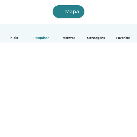
Mapa
Ínicio
Pesquisar
Reservas
Mensagens
Favoritos
Português
Como funciona
Ajuda
Termos e Privacidade
Preços
Informação sobre a empresa
Babysits para Empresas
Normas comunitárias