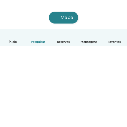
Mapa
Ínicio
Pesquisar
Reservas
Mensagens
Favoritos
Português
Como funciona
Ajuda
Termos e Privacidade
Preços
Informação sobre a empresa
Babysits para Empresas
Normas comunitárias