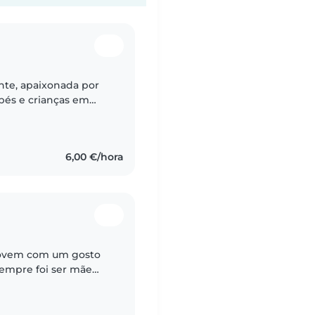
nte, apaixonada por
bés e crianças em
refas como desenhar,
6,00 €/hora
jovem com um gosto
empre foi ser mãe
 para isso enquanto