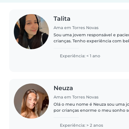
Talita
Ama em Torres Novas
Sou uma jovem responsável e pacie
crianças. Tenho experiência com be
idade pré-escolar, ajudando com ta
ler e brincar. Estou..
Experiência: < 1 ano
Neuza
Ama em Torres Novas
Olá o meu nome é Neuza sou uma 
por crianças enorme o meu sonho s
mas ainda não tenho possibilidades
isso amo poder mimar e ensinar..
Experiência: > 2 anos