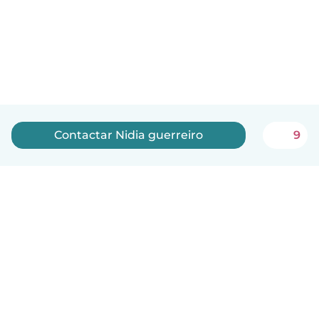
Contactar Nidia guerreiro
9
Português
Como funciona
Ajuda
Termos e Privacidade