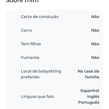
Sobre mim
Carta de condução
Não
Carro
Não
Tem filhos
Não
Fumante
Não
Local de babysitting
Na casa da
preferido
família
Espanhol
Línguas que falo
Inglês
Português