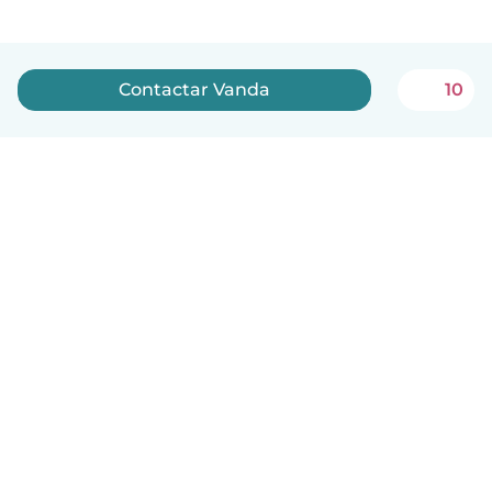
Contactar Vanda
10
Português
Como funciona
Ajuda
Termos e Privacidade
Preços
Informação sobre a empresa
Babysits para Empresas
Normas comunitárias